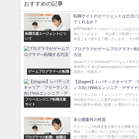
おすすめの記事
転職サイトのエージェントは土日に
てくれるか？
IE専門転職サイトのエージェントはほぼ土
転職支援エージェントにつ
談してくれます。 実は多くの転職エー
いて
夜遅くまで夜中まで働いています。 その理由
プログラマがゲームプログラマへ転
方法
iphoneアプリやAndroidアプリなら１年
準時間です 私はRainbowApps社のiphon
ゲームプログラマへの転職
講座の、札幌市で...
【@agent】レバテックキャリア 
ンス向けWebエンジニア・デザイナ
介
フリーランスのＩＴエンジニア・デザイナ
フリーエンジニア転職支援
Web系を中心とした案件の紹介サイトです。
サイト
Webの業界や技術に精通した専任のスタッフ
非公開案件の性質
ITエンジニア転職支援企業の非公開案件が
理由 この事については別なページでも
おり重複しているので再度のご説明は控えさ
プログラマの転職・就職活