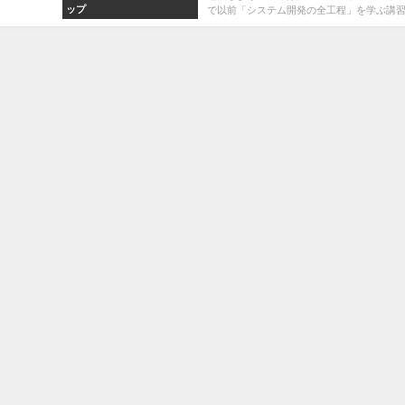
ップ
で以前「システム開発の全工程」を学ぶ講習会