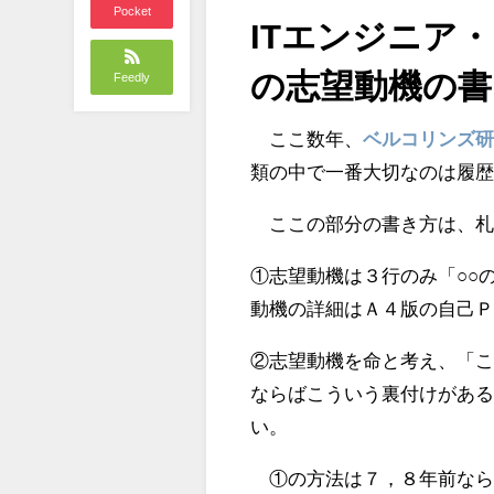
Pocket
ITエンジニア
の志望動機の書
Feedly
ここ数年、
ベルコリンズ
類の中で一番大切なのは履
ここの部分の書き方は、札
①志望動機は３行のみ「○○
動機の詳細はＡ４版の自己
②志望動機を命と考え、「
ならばこういう裏付けがあ
い。
①の方法は７，８年前なら