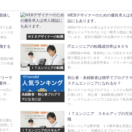
面接し
WEBデザイナーのための優良求人は
誌にもあります。
日でも面
WEBデザイナーの求人はＳＥやプログラマ
ジェントは
幌ならジョブキタのような一般求人雑誌に
ＷＥＢデザイナーの転職
は...
ています。 経営が順調で大企業のサイト作成を
職する
ITエンジニアの転職成功率は８０％
人間関係や年収、将来性について約８０％
職で満足されています マネジメントを発
半が習得の標
と言われる有名な経営学者ｐ・ドラッガー
eアプリ作成
初...
ＩＴエンジニアの転職
フリーラ
初心者・未経験者は独学でプログラ
案件紹
ステムエンジニアになれるか？
ーの方に
良いスクールではプログラム・システム制
未経験者・初心者プログラ
 IT・
が身に付く 初心者・未経験者は独学でプ
マになるには
が...
マ・システムエンジニアになれるか？私自
で...
ＩＴエンジニア スキルアップの方
職
非公開な
ご説明して
ITエンジニアは数年後、１０数年後を見据
せて...
ＩＴエンジニアのスキルア
勉強しよう！ 札幌ＷＥＢプログラミング