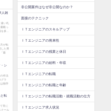
非公開案件はなぜ非公開なのか？
求人雑
面接のテクニック
と違い札
毎週載っ
ＩＴエンジニアのスキルアップ
多...
ＩＴエンジニアの将来性
の方が転
明した男
ＩＴエンジニアの残業と休日
は「最
ＩＴエンジニアの給料・年収
マ・シ
ＩＴエンジニアの転職
作の作法
ログラ
身は独学
ＩＴエンジニアの転職と年齢
法と転
ＩＴエンジニアの転職活動・就職活動の仕方
えて常に
ＩＴエンジニア求人状況
スクール