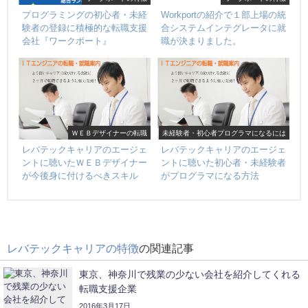
プログラミングの初心者・未経
Workportの紹介で１部上場の統
験者の登録に積極的な転職支援
合システムインテグレータに就
会社『ワークポート』
職が決まりました。
ＷＥＢデザイナーの転職
未経験者・初心者プログラマになるには
レバテックキャリアのエージェ
レバテックキャリアのエージェ
ントに聴いたＷＥＢデザイナー
ントに聴いた初心者・未経験者
が今後身に付けるべきスキル
がプログラマになる方法
レバテックキャリアの特徴
の関連記事
東京、神奈川で残業の少ない会社を紹介してくれる
転職支援企業
2016年3月17日