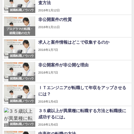
査方法
就職転職ノウハウ
2016年1月12日
非公開案件の性質
2016年1月11日
プログラマの転職・
就職活動の仕方
求人と案件情報はどこで収集するのか
2016年1月7日
就職転職ノウハウ
非公開案件が非公開な理由
2016年1月7日
就職転職ノウハウ
ＩＴエンジニアが転職して年収をアップさせる
には？
就職転職ノウハウ
2016年1月4日
３５歳以上が異業種に転職する方法と転職後に
成功するには。
就職転職ノウハウ
2016年1月4日
中高年の転職の方法