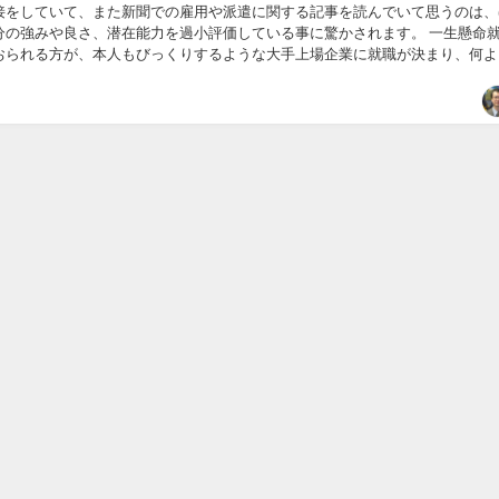
接をしていて、また新聞での雇用や派遣に関する記事を読んでいて思うのは、
分の強みや良さ、潜在能力を過小評価している事に驚かされます。 一生懸命
おられる方が、本人もびっくりするような大手上場企業に就職が決まり、何よ
られる姿を何人も見てきましたが冷静になって考え...