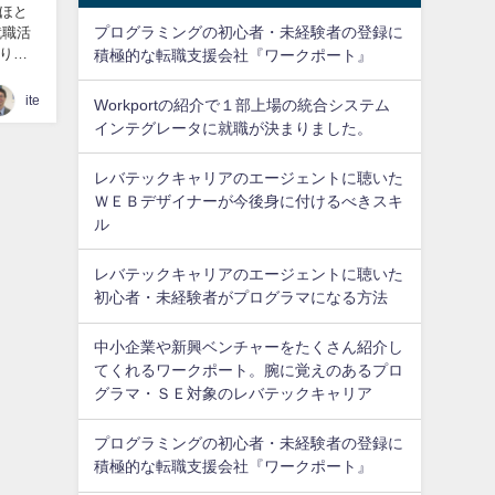
ほと
プログラミングの初心者・未経験者の登録に
就職活
りご
積極的な転職支援会社『ワークポート』
ite
Workportの紹介で１部上場の統合システム
インテグレータに就職が決まりました。
レバテックキャリアのエージェントに聴いた
ＷＥＢデザイナーが今後身に付けるべきスキ
ル
レバテックキャリアのエージェントに聴いた
初心者・未経験者がプログラマになる方法
中小企業や新興ベンチャーをたくさん紹介し
てくれるワークポート。腕に覚えのあるプロ
グラマ・ＳＥ対象のレバテックキャリア
プログラミングの初心者・未経験者の登録に
積極的な転職支援会社『ワークポート』